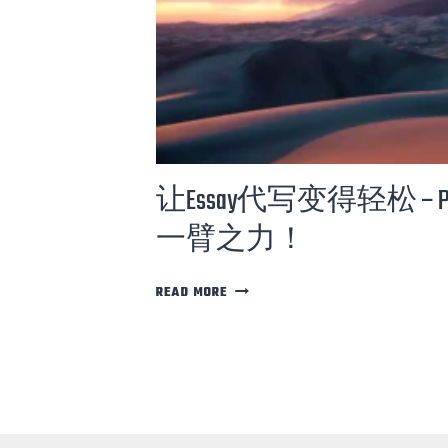
S
Y
：
多
伦
多
代
写
让Essay代写变得轻松 – Pa
的
首
一臂之力！
选
伙
伴
让
READ MORE
E
S
S
A
Y
代