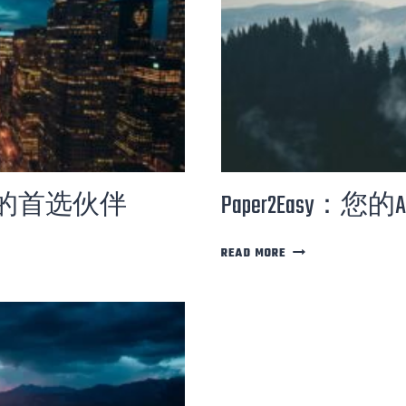
代写的首选伙伴
Paper2Easy：您的
P
READ MORE
A
P
E
R
2
E
A