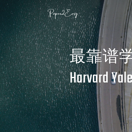
Skip
to
content
最靠谱
Harvard