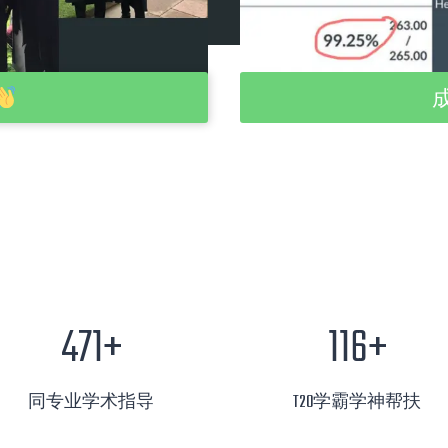
1
473+
117+
1
7
同专业学术指导
T20学霸学神帮扶
+