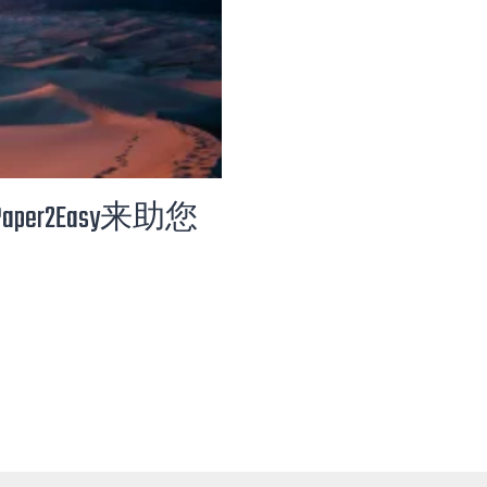
S
Y
：
您
的
A
S
S
per2Easy来助您
I
G
N
M
E
N
T
代
写
专
家