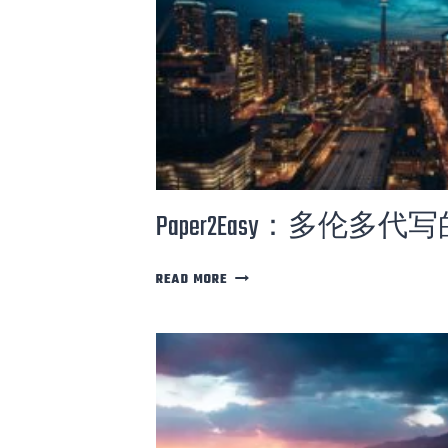
Paper2Easy：多伦多
P
READ MORE
A
P
E
R
2
E
A